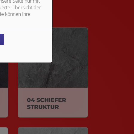
sere Seite nur mit
ierte Übersicht der
ie können Ihre
n
04 SCHIEFER
STRUKTUR