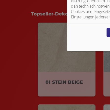
Nutzungserlebnis zu b
den technisch notwend
Cookies und eingesetz
Topseller-Dekore
Einstellungen jederzei
01 STEIN BEIGE