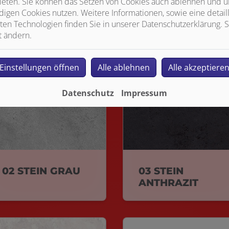
ieten. Sie können das Setzen von Cookies auch ablehnen und un
igen Cookies nutzen. Weitere Informationen, sowie eine detaill
ten Technologien finden Sie in unserer Datenschutzerklärung. S
t ändern.
Einstellungen öffnen
Alle ablehnen
Alle akzeptiere
Datenschutz
Impressum
02 STEIN GRAU
03 STEIN
ANTHRAZIT