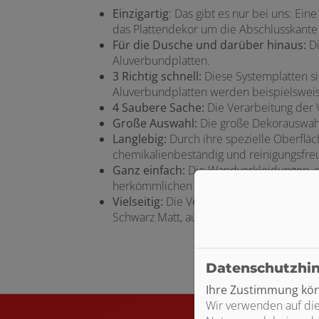
Einzigartig
: Das gibt es nur bei uns: Ei
das Plattendekor um die Abschlusskante
Für die Dusche und darüber hinaus:
Di
Aluverbundplatten.
3
Richtig schnell:
Diese Systemplatten s
Aluverbundplatten werden beispielsweise 
4
Saubere Sache:
Die Verarbeitung der
Große Auswahl:
Die große Dekorauswahl b
Langlebig:
Durch ihre spezielle Oberflä
chemikalienbeständig und reinigungsfreu
Ganz einfach:
Die Wandverkleidungen, d
herkömmlichen Kreis- oder Stichsägen a
Vielseitig:
Die Verbindung von mehreren 
Schwarz Matt, auf Stoß oder mit Fugenlos
Datenschutzhi
Ihre Zustimmung könn
Wir verwenden auf die