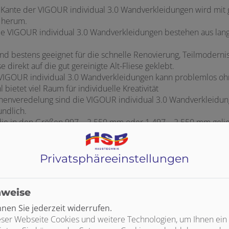
ne Kante der VIGOUR individual 3.0 Wandverkleidungen wird mit g
 herum.
e VIGOUR individual 3.0 Wandverkleidungen bestehen aus lang
ind bestens geeignet für die schnelle Renovierung, Teilmodern
direkt auf die gut gereinigte Alt-Fliese geklebt.
 VIGOUR individual 3.0 Wandverkleidungen kann problemlos oh
ietet viel Raum für individuelle Kreativität
chenveredelung sind die VIGOUR individual 3.0 Wandverkleidung
ndlich.
ie in den Größen 997 – 2.550 mm oder 1.497 – 2.550 mm geli
uf die gewünschten Endformate geschnitten werden.
Wandverkleidungen kann – je nach Kundenwunsch – mittels Ver
profilen erfolgen.
Privatsphäre­einstellungen
nweise
en Sie jederzeit widerrufen.
ser Webseite Cookies und weitere Technologien, um Ihnen ein