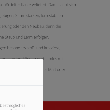
ebördelter Kante geliefert. Damit zieht sich
lebigen, 3 mm starken, formstabilen
isierung oder den Neubau, denn die
ne Staub und Lärm erfolgen.
en besonders stoß- und kratzfest,
efert werden, können problemlos mit
bindungsprofilen in Silber Matt oder
 bestmögliches