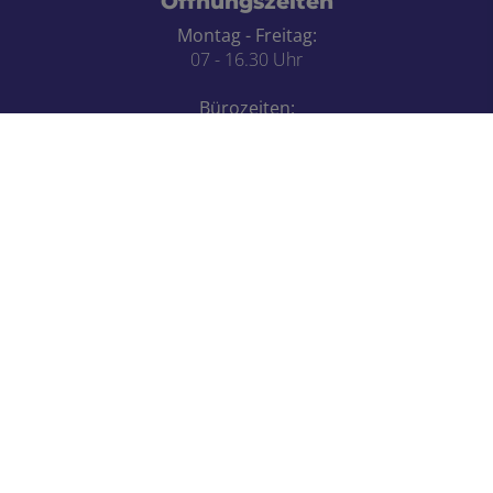
Öffnungszeiten
Montag - Freitag:
07 - 16.30 Uhr
Bürozeiten:
Montag - Freitag:
07 - 12.30 Uhr
Ausstellung:
Termin nach Vereinbarung
Notdienst Wochenende:
ab Freitag 16.30 Uhr gegen
Aufschlag