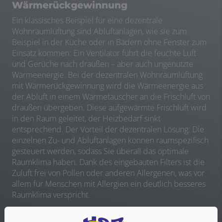
Wärmerückgewinnung
Ein klassisches Beispiel für eine dezentrale
Wohnraumlüftung sind Abluftanlagen, wie sie zum
Beispiel in der Küche oder in Bädern ohne Fenster zum
Einsatz kommen: Ein Ventilator führt die feuchte Luft
und Gerüche nach draußen – aber auch ungenutzte
Wärmeenergie. Bei der dezentralen Wohnraumlüftung
mit Wärmerückgewinnung wird die Wärmeenergie aus
der Abluft in einem Wärmetauscher an die Frischluft von
draußen übergeben. Diese aufgewärmte Frischluft wird
in den Raum geleitet, der Heizbedarf sinkt
entsprechend. Der Vorteil der dezentralen Lösung: Die
einzelnen Zu- und Abluftanlagen können raumspezifisch
gesteuert werden, sodass Sie überall das optimale
Raumklima haben. Dank des eingebauten Filters ist die
Zuluft frei von Pollen oder anderen Allergenen, was vor
allem für Menschen mit Allergien ein deutlich besseres
Raumklima verspricht.
Wenn Sie eine energetische Sanierung mit dezentraler