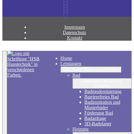
Impressum
Datenschutz
Kontakt
Zurück nach oben
Home
Leistungen
Untermenü öffnen und schließen
Bad
Untermenü öffnen und
schließen
Badmodernisierung
Barrierefreies Bad
Badinspiration und
Musterbäder
Förderung Bad
Badanfrage
3D-Badplaner
Heizung