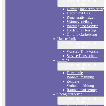
Untermenü öffnen und
schließen
Heizungsmodernisierung
Heizen mit Gas
Regenerativ heizen
Wärmeverteilung
Wartung und Service
Förderung Heizung
Öl- und Gasheizung
Haustechnik
Untermenü öffnen und
schließen
Wasser / Trinkwasser
Service Haustechnik
Lüftung
Untermenü öffnen und
schließen
Dezentrale
Wohnraumlüftung
Zentrale
Wohnraumlüftung
Raumklimatisierung
Spenglerarbeiten
Untermenü öffnen und
schließen