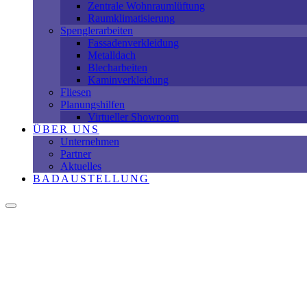
Zentrale Wohnraumlüftung
Raumklimatisierung
Spenglerarbeiten
Fassadenverkleidung
Metalldach
Blecharbeiten
Kaminverkleidung
Fliesen
Planungshilfen
Virtueller Showroom
ÜBER UNS
Unternehmen
Partner
Aktuelles
BADAUSTELLUNG