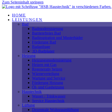
Zum Seiteninhalt springen
HOME
LEISTUNGEN
Bad
Badmodernisierung
Barrierefreies Bad
Badinspiration und Musterbäder
Förderung Bad
Badanfrage
3D-Badplaner
Heizung
Heizungsmodernisierung
Heizen mit Gas
Regenerativ heizen
Wärmeverteilung
Wartung und Service
Förderung Heizung
Öl- und Gasheizung
Haustechnik
Wasser / Trinkwasser
Service Haustechnik
Lüftung
Dezentrale Wohnraumlüftung