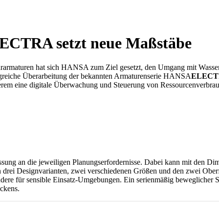
ECTRA setzt neue Maßstäbe
tärarmaturen hat sich HANSA zum Ziel gesetzt, den Umgang mit Wasser z
angreiche Überarbeitung der bekannten Armaturenserie HANSA
ELEC
nderem eine digitale Überwachung und Steuerung von Ressourcenverbr
passung an die jeweiligen Planungserfordernisse. Dabei kann mit den Di
in drei Designvarianten, zwei verschiedenen Größen und den zwei Obe
ere für sensible Einsatz-Umgebungen. Ein serienmäßig beweglicher Stra
beckens.